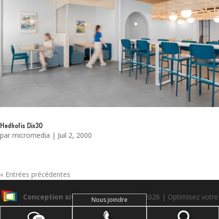
Hedhofis Dix30
par
micromedia
|
Juil 2, 2000
« Entrées précédentes
Conception site web
Medialogue © 2026 | Optimisez votre
Nous joindre
communication